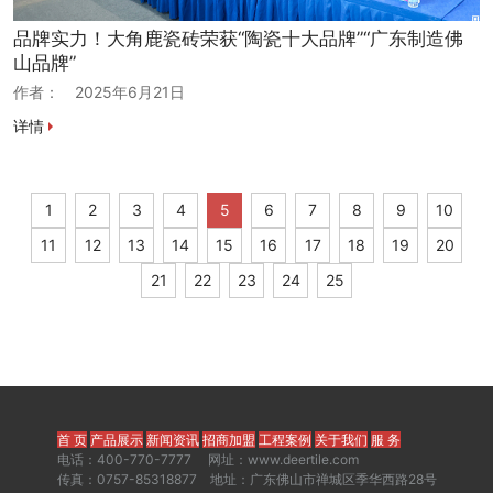
品牌实力！大角鹿瓷砖荣获“陶瓷十大品牌”“广东制造佛
山品牌”
作者：
2025年6月21日
详情
1
2
3
4
5
6
7
8
9
10
11
12
13
14
15
16
17
18
19
20
21
22
23
24
25
首 页
产品展示
新闻资讯
招商加盟
工程案例
关于我们
服 务
电话：400-770-7777 网址：www.deertile.com
传真：0757-85318877 地址：广东佛山市禅城区季华西路28号