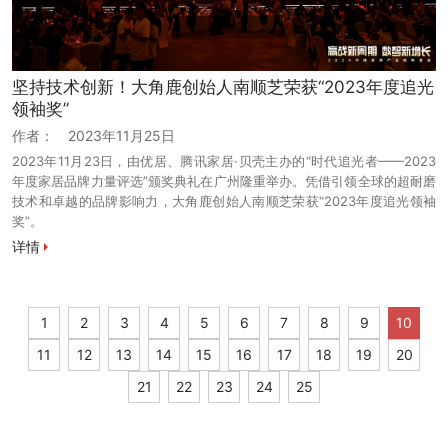
坚持技术创新！大角鹿创始人南顺芝荣获“2023年度追光
领袖奖”
作者：
2023年11月25日
2023年11月23日，由优居、腾讯家居·贝壳主办的“时代追光者——2023
年度家居品牌力量评选”颁奖典礼在广州隆重举办。凭借引领全球的超耐磨
技术和卓越的品牌影响力，大角鹿创始人南顺芝荣获“2023年度追光领袖
奖”。
详情
1
2
3
4
5
6
7
8
9
10
11
12
13
14
15
16
17
18
19
20
21
22
23
24
25