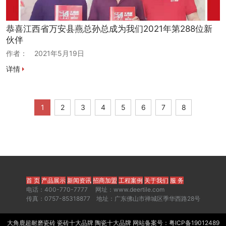
恭喜江西省万安县燕总孙总成为我们2021年第288位新
伙伴
作者：
2021年5月19日
详情
1
2
3
4
5
6
7
8
首 页
产品展示
新闻资讯
招商加盟
工程案例
关于我们
服 务
电话：400-770-7777 网址：www.deertile.com
传真：0757-85318877 地址：广东佛山市禅城区季华西路28号
大角鹿超耐磨瓷砖
瓷砖十大品牌
陶瓷十大品牌
网站备案号：
粤ICP备19012489