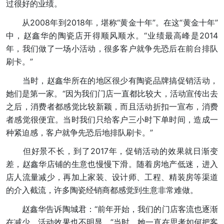
过很好的业绩。
从2008年到2018年，堪称“黄金十年”。在这“黄金十年”
中，赵鑫华的陶瓷店开得顺风顺水。“业绩最高峰是2014
年，我们做了一场小活动，很多客户就争先恐后在前台排队
刷卡。”
当时，赵鑫华所在的地区很少有陶瓷品牌搞促销活动，
她们是第一家。“因为我们门店一直都比较大，活动宣传出去
之后，消费者都感觉比较新颖，而且活动折扣一宣布，消费
者感觉很便宜。当时我们只给客户三小时下单时间，造成一
种紧迫感，客户就争先恐后地排队刷卡。”
但好景不长，到了2017年，促销活动的效果就日渐变
差，赵鑫华店铺的生意也慢慢下滑。随着房地产低迷，进入
店人流量减少，再加上家装、设计师、工程、精装房等渠道
的介入截流，许多陶瓷经销商都感觉到生意非常难做。
赵鑫华告诉陶城君：“前年开始，我们的门店客流也逐渐
在减少，活动效果也不明显。”当时，她一直在思考如何把客