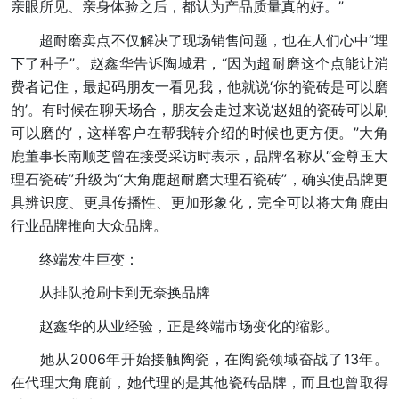
亲眼所见、亲身体验之后，都认为产品质量真的好。”
超耐磨卖点不仅解决了现场销售问题，也在人们心中“埋
下了种子”。赵鑫华告诉陶城君，“因为超耐磨这个点能让消
费者记住，最起码朋友一看见我，他就说‘你的瓷砖是可以磨
的’。有时候在聊天场合，朋友会走过来说‘赵姐的瓷砖可以刷
可以磨的’，这样客户在帮我转介绍的时候也更方便。”大角
鹿董事长南顺芝曾在接受采访时表示，品牌名称从“金尊玉大
理石瓷砖”升级为“大角鹿超耐磨大理石瓷砖”，确实使品牌更
具辨识度、更具传播性、更加形象化，完全可以将大角鹿由
行业品牌推向大众品牌。
终端发生巨变：
从排队抢刷卡到无奈换品牌
赵鑫华的从业经验，正是终端市场变化的缩影。
她从2006年开始接触陶瓷，在陶瓷领域奋战了13年。
在代理大角鹿前，她代理的是其他瓷砖品牌，而且也曾取得