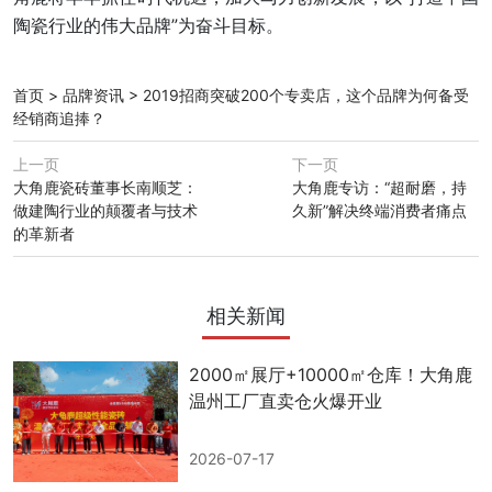
陶瓷行业的伟大品牌”为奋斗目标。
首页
>
品牌资讯
>
2019招商突破200个专卖店，这个品牌为何备受
经销商追捧？
上一页
下一页
大角鹿瓷砖董事长南顺芝：
大角鹿专访：“超耐磨，持
做建陶行业的颠覆者与技术
久新”解决终端消费者痛点
的革新者
相关新闻
2000㎡展厅+10000㎡仓库！大角鹿
温州工厂直卖仓火爆开业
2026-07-17