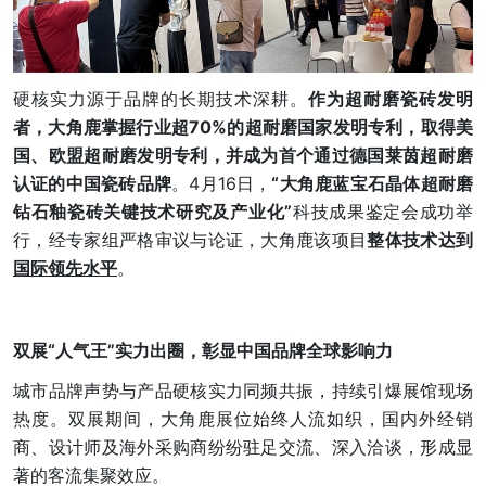
硬核实力源于品牌的长期技术深耕。
作为超耐磨瓷砖发明
者，大角鹿掌握行业超70%的超耐磨国家发明专利，取得美
国、欧盟超耐磨发明专利，并成为首个通过德国莱茵超耐磨
认证的中国瓷砖品牌
。4月16日，
“大角鹿蓝宝石晶体超耐磨
钻石釉瓷砖关键技术研究及产业化”
科技成果鉴定会成功举
行，经专家组严格审议与论证，大角鹿该项目
整体技术达到
国际领先水平
。
双展“人气王”实力出圈，彰显
中国品牌
全球影响力
城市品牌声势与产品硬核实力同频共振，持续引爆展馆现场
热度。双展期间，大角鹿展位始终人流如织，国内外经销
商、设计师及海外采购商纷纷驻足交流、深入洽谈，形成显
著的客流集聚效应。