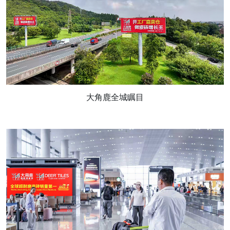
大角鹿全城瞩目