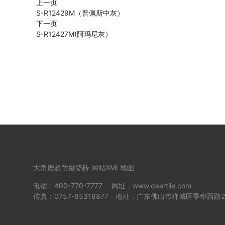
上一页
S-R12429M（普佩斯中灰）
下一页
S-R12427M(阿玛尼灰）
大角鹿超耐磨瓷砖
网站XML地图
电话：400-770-7777 网址：www.deertile.com
传真：0757-85318877 地址：广东佛山市禅城区季华西路2