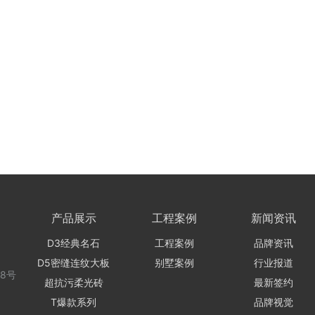
产品展示
工程案例
新闻资讯
D3经典名石
工程案例
品牌资讯
D5密缝连纹大板
别墅案例
行业报道
8号
超抗污柔光砖
最新签约
T爆款系列
品牌视觉