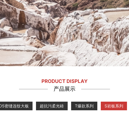
PRODUCT DISPLAY
产品展示
D5密缝连纹大板
超抗污柔光砖
T爆款系列
S岩板系列