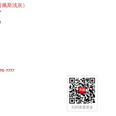
M（普佩斯浅灰）
大理石瓷砖
M
0
70-7777
扫码查看更多