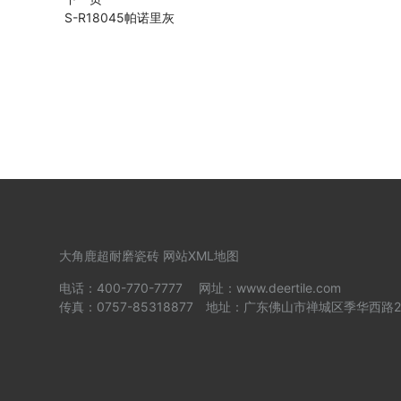
S-R18045帕诺里灰
大角鹿超耐磨瓷砖
网站XML地图
电话：400-770-7777 网址：www.deertile.com
传真：0757-85318877 地址：广东佛山市禅城区季华西路2