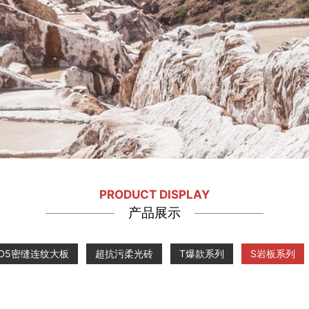
PRODUCT DISPLAY
产品展示
D5密缝连纹大板
超抗污柔光砖
T爆款系列
S岩板系列