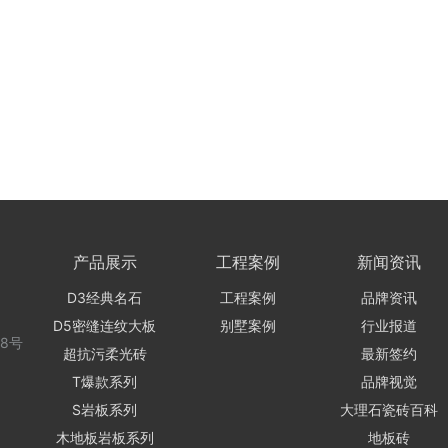
产品展示
工程案例
新闻资讯
D3经典名石
工程案例
品牌资讯
D5密缝连纹大板
别墅案例
行业报道
8号
超抗污柔光砖
最新签约
T爆款系列
品牌视觉
S岩板系列
大理石瓷砖百科
木地板岩板系列
地板砖