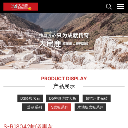
PRODUCT DISPLAY
产品展示
D3经典名石
D5密缝连纹大板
超抗污柔光砖
T爆款系列
S岩板系列
木地板岩板系列
S-R18042帕诺里灰