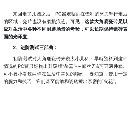
来回走了几圈之后，PC酱观察到在锋利的冰刀鞋行走后
的区域，瓷砖也没有磨损痕迹。可见，
这款
大角鹿瓷砖
足以
应对生活中各种不同
耐磨
场景的考验
，
可以长期保持
瓷砖表
面的
光泽度
。
2、进阶测试三部曲：
初阶测试对大角鹿瓷砖来说太小儿科～早就预料到这种
情况的PC酱只好掏出升级版“杀器”-－螺丝刀&剪刀两件套。
可不要小看这两样在生活中常见的物件，要知道，使用一定
的腕力和技巧，它们甚至能够和瓷砖擦出亲密的“火花”。