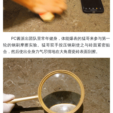
PC酱派出团队里常年健身，体能爆表的猛哥来参与第一
轮的钢刷摩擦实验。猛哥双手按压钢刷使之与砖面紧密贴
合，然后使出全身力气尽情地在大角鹿瓷砖表面刮擦。