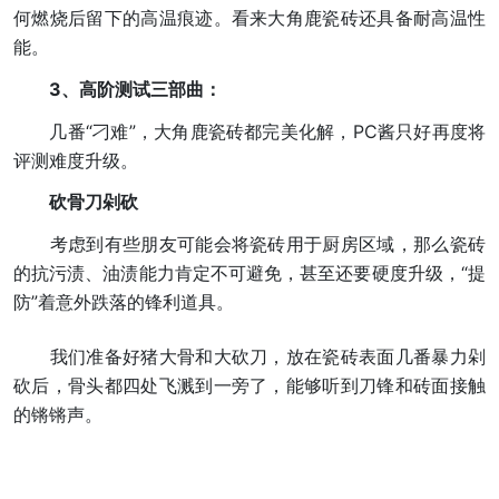
何燃烧后留下的高温痕迹。看来大角鹿瓷砖还具备耐高温性
能。
3、高阶测试三部曲：
几番“刁难”，大角鹿瓷砖都完美化解，PC酱只好再度将
评测难度升级。
砍骨刀剁砍
考虑到有些朋友可能会将瓷砖用于厨房区域，那么瓷砖
的抗污渍、油渍能力肯定不可避免，甚至还要硬度升级，“提
防”着意外跌落的锋利道具。
我们准备好猪大骨和大砍刀，放在瓷砖表面几番暴力剁
砍后，骨头都四处飞溅到一旁了，能够听到刀锋和砖面接触
的锵锵声。