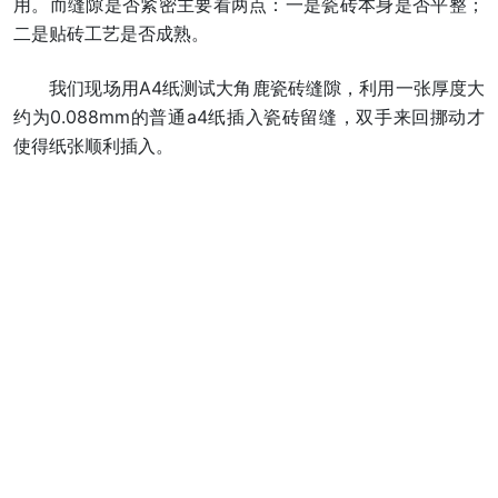
用。而缝隙是否紧密主要看两点：一是瓷砖本身是否平整；
二是贴砖工艺是否成熟。
我们现场用A4纸测试大角鹿瓷砖缝隙，利用一张厚度大
约为0.088mm的普通a4纸插入瓷砖留缝，双手来回挪动才
使得纸张顺利插入。